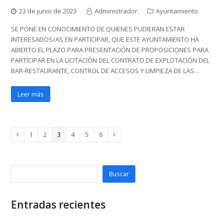
23 de junio de 2023
Administrador
Ayuntamiento
SE PONE EN CONOCIMIENTO DE QUIENES PUDIERAN ESTAR
INTERESADOS/AS EN PARTICIPAR, QUE ESTE AYUNTAMIENTO HA
ABIERTO EL PLAZO PARA PRESENTACIÓN DE PROPOSICIONES PARA
PARTICIPAR EN LA LICITACIÓN DEL CONTRATO DE EXPLOTACIÓN DEL
BAR-RESTAURANTE, CONTROL DE ACCESOS Y LIMPIEZA DE LAS…
Leer más
Page
Page
Page
Page
Page
Page
1
2
3
4
5
6
Anterior
Siguiente
Buscar
Entradas recientes