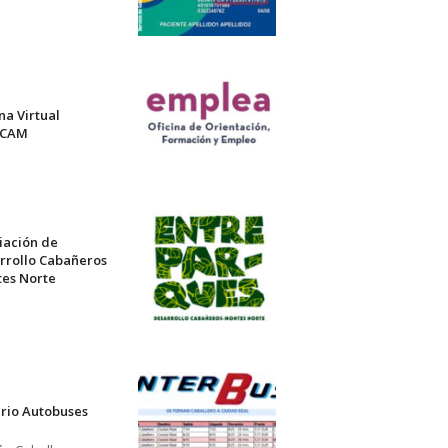
na Virtual
ECAM
iación de
rrollo Cabañeros
es Norte
rio Autobuses