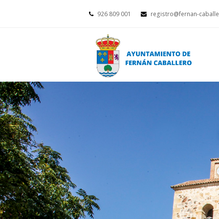
926 809 001
registro@fernan-caballe