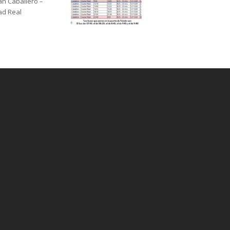
án Caballero –
ad Real