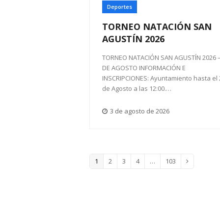
Deportes
TORNEO NATACIÓN SAN
AGUSTÍN 2026
TORNEO NATACIÓN SAN AGUSTÍN 2026 –
DE AGOSTO INFORMACIÓN E
INSCRIPCIONES: Ayuntamiento hasta el 
de Agosto a las 12:00.…
3 de agosto de 2026
Page
Page
Page
Page
Page
1
2
3
4
…
103
Siguiente