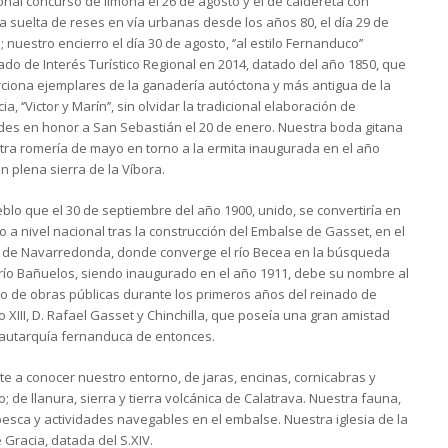
ional concurso de limoná el 26 de agosto y el de caldereta con
a suelta de reses en vía urbanas desde los años 80, el día 29 de
 nuestro encierro el día 30 de agosto, ‘’al estilo Fernanduco’’
ado de Interés Turístico Regional en 2014, datado del año 1850, que
ciona ejemplares de la ganadería autóctona y más antigua de la
ia, ‘’Victor y Marín’’, sin olvidar la tradicional elaboración de
des en honor a San Sebastián el 20 de enero. Nuestra boda gitana
tra romería de mayo en torno a la ermita inaugurada en el año
en plena sierra de la Víbora.
blo que el 30 de septiembre del año 1900, unido, se convertiría en
o a nivel nacional tras la construcción del Embalse de Gasset, en el
 de Navarredonda, donde converge el río Becea en la búsqueda
 río Bañuelos, siendo inaugurado en el año 1911, debe su nombre al
ro de obras públicas durante los primeros años del reinado de
o XIII, D. Rafael Gasset y Chinchilla, que poseía una gran amistad
 autarquía fernanduca de entonces.
te a conocer nuestro entorno, de jaras, encinas, cornicabras y
co; de llanura, sierra y tierra volcánica de Calatrava. Nuestra fauna,
pesca y actividades navegables en el embalse. Nuestra iglesia de la
e Gracia, datada del S.XIV.