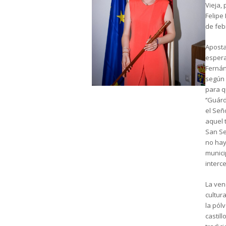
Vieja,
Felipe
de feb
Aposta
espera
Fernán
según 
para q
‘’Guár
el Señ
aquel 
San Se
no hay
municip
interc
La ven
cultur
la pól
castill