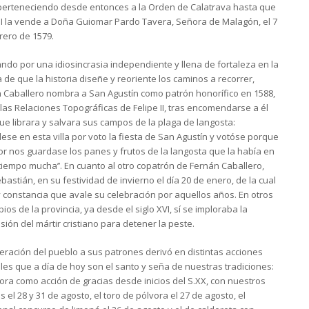
 perteneciendo desde entonces a la Orden de Calatrava hasta que
 II la vende a Doña Guiomar Pardo Tavera, Señora de Malagón, el 7
rero de 1579.
ndo por una idiosincrasia independiente y llena de fortaleza en la
 de que la historia diseñe y reoriente los caminos a recorrer,
 Caballero nombra a San Agustín como patrón honorífico en 1588,
las Relaciones Topográficas de Felipe II, tras encomendarse a él
ue librara y salvara sus campos de la plaga de langosta:
dese en esta villa por voto la fiesta de San Agustín y votóse porque
or nos guardase los panes y frutos de la langosta que la había en
tiempo mucha’’. En cuanto al otro copatrón de Fernán Caballero,
bastián, en su festividad de invierno el día 20 de enero, de la cual
 constancia que avale su celebración por aquellos años. En otros
ios de la provincia, ya desde el siglo XVI, sí se imploraba la
esión del mártir cristiano para detener la peste.
eración del pueblo a sus patrones derivó en distintas acciones
ales que a día de hoy son el santo y seña de nuestras tradiciones:
vora como acción de gracias desde inicios del S.XX, con nuestros
os el 28 y 31 de agosto, el toro de pólvora el 27 de agosto, el