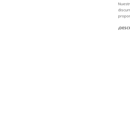
Nuestr
discur
propor
¡DESC