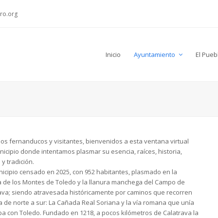
ro.org
Inicio
Ayuntamiento
El Pueb
os fernanducos y visitantes, bienvenidos a esta ventana virtual
nicipio donde intentamos plasmar su esencia, raíces, historia,
 y tradición.
icipio censado en 2025, con 952 habitantes, plasmado en la
 de los Montes de Toledo y la llanura manchega del Campo de
ava; siendo atravesada históricamente por caminos que recorren
 de norte a sur: La Cañada Real Soriana y la vía romana que unía
a con Toledo. Fundado en 1218, a pocos kilómetros de Calatrava la