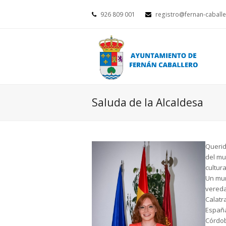
926 809 001
registro@fernan-caballe
Saluda de la Alcaldesa
Querid
del mu
cultura
Un mun
vereda
Calatr
España
Córdob