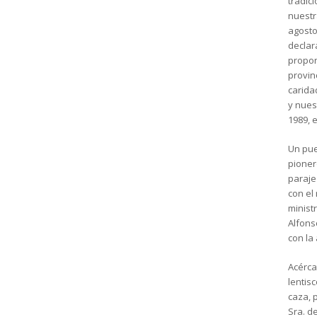
tradic
nuestr
agosto;
declar
propor
provinc
carida
y nues
1989, 
Un pue
pioner
paraje
con el
minist
Alfons
con la
Acérca
lentis
caza, 
Sra. d