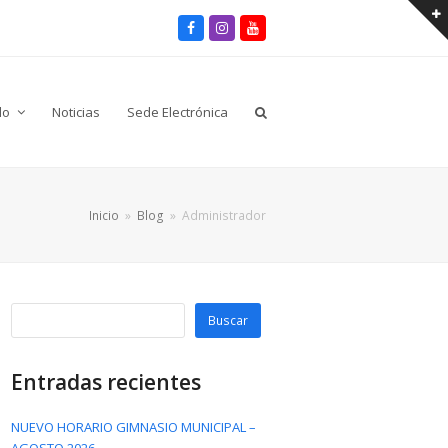
Facebook
Instagram
Youtube
lo
Noticias
Sede Electrónica
Inicio
»
Blog
»
Administrador
Buscar
Entradas recientes
NUEVO HORARIO GIMNASIO MUNICIPAL –