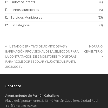
Ludoteca Infantil
(6)
Plenos Municipales
(19)
Servicios Municipales
(25)
Sin categoría
(1)
previous
next
LISTADO DEFINITIVO DE ADMITIDOS/AS Y
HORARIO
post:
post:
BAREMACIÓN PROVISIONAL DE LA SELECCIÓN PARA
CEMENTERIO
LA CONTRATACIÓN DE 2 MONITORES/MONITORAS
PARA “COMEDOR ESCOLAR Y LUDOTECA INFANTIL
2023/2024”.
Contacto
Ayuntamiento de Fernán Caballero
Plaza del Ayuntamiento, 2, 13140 Fernán Caballero, Ciudad Real
Teléfono:
926 809 001