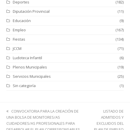
Deportes
(182)
Diputación Provincial
(11)
Educación
(9)
Empleo
(167)
Fiestas
(134)
JCCM
(71)
Ludoteca Infantil
(6)
Plenos Municipales
(19)
Servicios Municipales
(25)
Sin categoría
(1)
previous
next
CONVOCATORIA PARA LA CREACIÓN DE
LISTADO DE
post:
post:
UNA BOLSA DE MONITORES/AS
ADMITIDOS Y
CUIDADORES/AS PROFESIONALES PARA
EXCLUIDOS DEL
DESARROLAR EL PLAN CORRESPONSABLES
PLAN DE EMPLEO