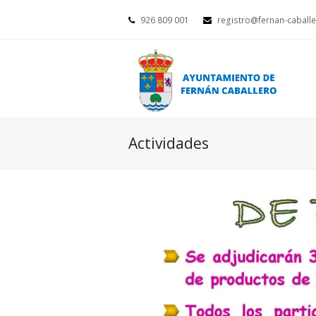
926 809 001
registro@fernan-caballe
Actividades