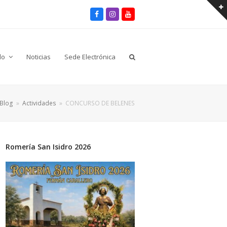
Facebook
Instagram
Youtube
lo
Noticias
Sede Electrónica
Blog
»
Actividades
»
CONCURSO DE BELENES
Romería San Isidro 2026