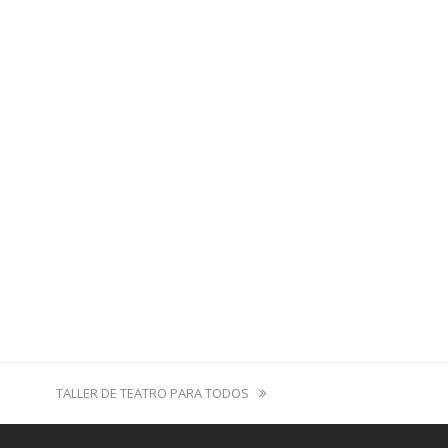
next
TALLER DE TEATRO PARA TODOS
post: