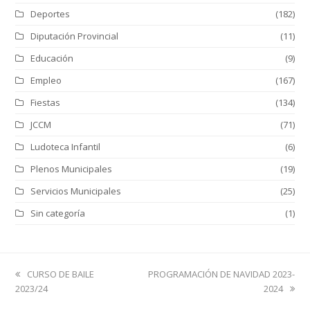
Deportes
(182)
Diputación Provincial
(11)
Educación
(9)
Empleo
(167)
Fiestas
(134)
JCCM
(71)
Ludoteca Infantil
(6)
Plenos Municipales
(19)
Servicios Municipales
(25)
Sin categoría
(1)
previous
next
CURSO DE BAILE
PROGRAMACIÓN DE NAVIDAD 2023-
post:
post:
2023/24
2024