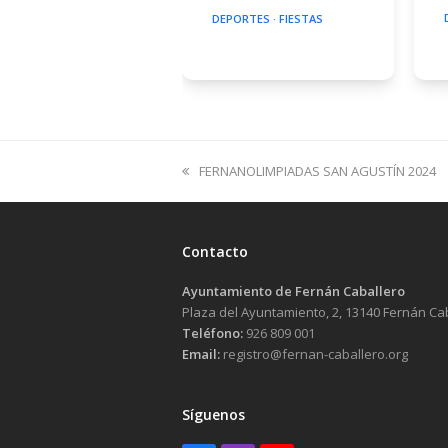
DEPORTES
·
FIESTAS
previous
FERNANOLIMPIADAS SAN AGUSTÍN 2024
post:
Contacto
Ayuntamiento de Fernán Caballero
Plaza del Ayuntamiento, 2, 13140 Fernán Ca
Teléfono:
926 809 001
Email:
registro@fernan-caballero.org
Síguenos