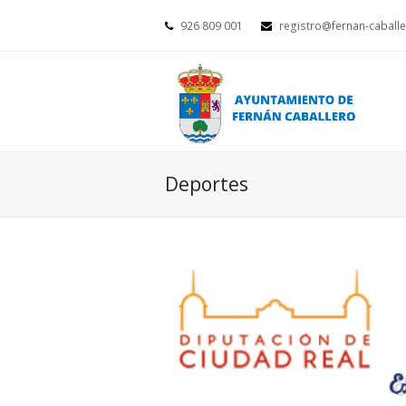
926 809 001
registro@fernan-caballe
Deportes