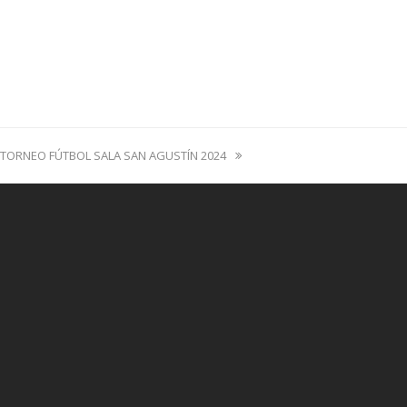
next
TORNEO FÚTBOL SALA SAN AGUSTÍN 2024
post: