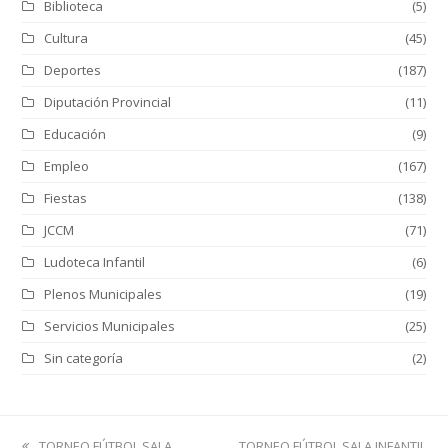
Biblioteca
(5)
Cultura
(45)
Deportes
(187)
Diputación Provincial
(11)
Educación
(9)
Empleo
(167)
Fiestas
(138)
JCCM
(71)
Ludoteca Infantil
(6)
Plenos Municipales
(19)
Servicios Municipales
(25)
Sin categoría
(2)
previous
next
TORNEO FÚTBOL SALA
TORNEO FÚTBOL SALA INFANTIL