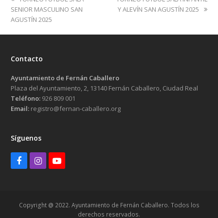
post:
post:
SENIOR MASCULINO SAN
Y ALEVÍN SAN AGUSTÍN 2025
AGUSTÍN 2025
Contacto
Ayuntamiento de Fernán Caballero
Plaza del Ayuntamiento, 2, 13140 Fernán Caballero, Ciudad Real
Teléfono:
926 809 001
Email:
registro@fernan-caballero.org
Síguenos
Facebook
Instagram
Youtube
Copyright @ 2022. Ayuntamiento de Fernán Caballero. Todos los
derechos reservados.