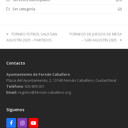
Sin categoría
(2)
previous
next
TORNEO FÚTBOL SALA SAN
TORNEOS DE JUEGOS DE MESA
post:
post:
AGUSTÍN 2025 – PARTIDOS
– SAN AGUSTÍN 2025
Contacto
Ayuntamiento de Fernán Caballero
Plaza del Ayuntamiento, 2, 13140 Fernán Caballero, Ciudad Real
Teléfono:
926 809 001
Email:
registro@fernan-caballero.org
Síguenos
Facebook
Instagram
Youtube