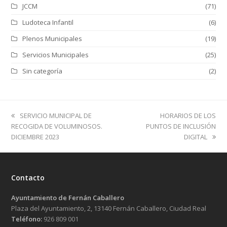
JCCM
(71)
Ludoteca Infantil
(6)
Plenos Municipales
(19)
Servicios Municipales
(25)
Sin categoría
(2)
previous
next
SERVICIO MUNICIPAL DE
HORARIOS DE LOS
post:
post:
RECOGIDA DE VOLUMINOSOS.
PUNTOS DE INCLUSIÓN
DICIEMBRE 2023
DIGITAL
Contacto
Ayuntamiento de Fernán Caballero
Plaza del Ayuntamiento, 2, 13140 Fernán Caballero, Ciudad Real
Teléfono:
926 809 001