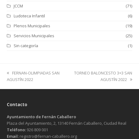
JCCM
(71)
Ludoteca Infantil
(6)
Plenos Municipales
(19)
Servicios Municipales
(25)
Sin categoría
(1)
previous
next
FERNAN-OLIMPIADAS SAN
TORNEO BALONCESTO 3×3 SAN
post:
post:
AGUSTÍN 2022
AGUSTÍN 2022
Contacto
Ayuntamiento de Fernán Caballero
Plaza del Ayuntamiento, 2, 13140 Fernán Caballero, Ciudad Real
Teléfono:
926 809 001
Email:
registro@fernan-caballero.org