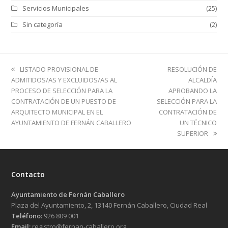
Servicios Municipales
(25)
Sin categoría
(2)
previous
next
LISTADO PROVISIONAL DE
RESOLUCIÓN DE
post:
post:
ADMITIDOS/AS Y EXCLUIDOS/AS AL
ALCALDÍA
PROCESO DE SELECCIÓN PARA LA
APROBANDO LA
CONTRATACIÓN DE UN PUESTO DE
SELECCIÓN PARA LA
ARQUITECTO MUNICIPAL EN EL
CONTRATACIÓN DE
AYUNTAMIENTO DE FERNÁN CABALLERO
UN TÉCNICO
SUPERIOR
Contacto
Ayuntamiento de Fernán Caballero
Plaza del Ayuntamiento, 2, 13140 Fernán Caballero, Ciudad Real
Teléfono:
926 809 001
Email:
registro@fernan-caballero.org