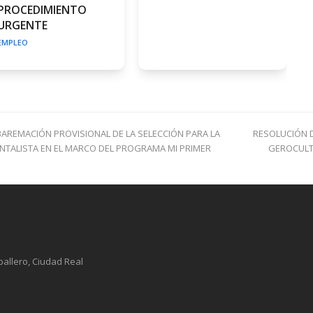
PROCEDIMIENTO
URGENTE
EMPLEO
next
 BAREMACIÓN PROVISIONAL DE LA SELECCIÓN PARA LA
RESOLUCIÓN D
post:
NTALISTA EN EL MARCO DEL PROGRAMA MI PRIMER
GEROCULT
ballero, Ciudad Real