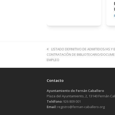
previous
LISTADO DEFINITIVO DE ADMITIDOS/AS Y
post:
CONTRATACIÓN DE BIBLIOTECARIO/DOCUME
EMPLEO
Contacto
Ayuntamiento de Fernán Caballero
Plaza del Ayuntamiento, 2, 13140 Fernán Ca
Teléfono:
926 809 001
Email:
registro@fernan-caballero.org