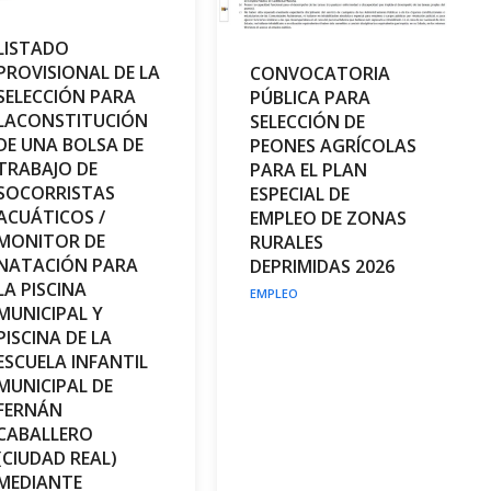
LISTADO
PROVISIONAL DE LA
CONVOCATORIA
SELECCIÓN PARA
PÚBLICA PARA
LACONSTITUCIÓN
SELECCIÓN DE
DE UNA BOLSA DE
PEONES AGRÍCOLAS
TRABAJO DE
PARA EL PLAN
SOCORRISTAS
ESPECIAL DE
ACUÁTICOS /
EMPLEO DE ZONAS
MONITOR DE
RURALES
NATACIÓN PARA
DEPRIMIDAS 2026
LA PISCINA
EMPLEO
MUNICIPAL Y
PISCINA DE LA
ESCUELA INFANTIL
MUNICIPAL DE
FERNÁN
CABALLERO
(CIUDAD REAL)
MEDIANTE