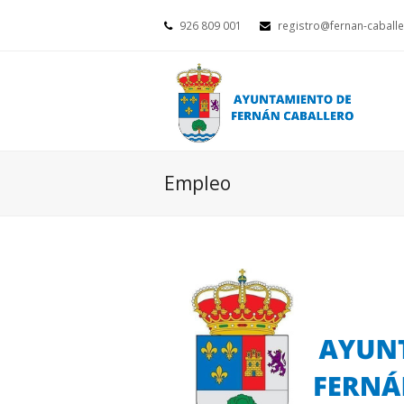
926 809 001
registro@fernan-caballe
Empleo