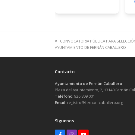
previous
CONVOCATORIA PÚBLICA PARA SELECCIÓN
post:
AYUNTAMIENTO DE FERNÁN CABALLERO
Contacto
Ayuntamiento de Fernán Caballero
Plaza del Ayuntamiento, 2, 13140 Fernán Ca
Teléfono:
926 809 001
Email:
registro@fernan-caballero.org
Síguenos
Facebook
Instagram
Youtube