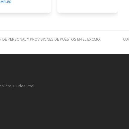
EMPLEO
nex
 DE PERSONAL Y PROVISIONES DE PUESTOS EN EL EXCMO.
CU
pos
ballero, Ciudad Real