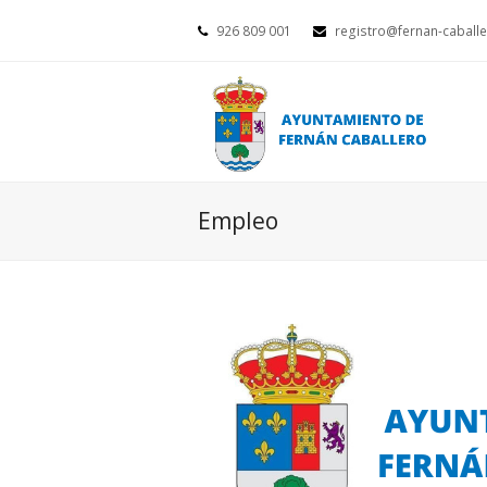
926 809 001
registro@fernan-caballe
Empleo