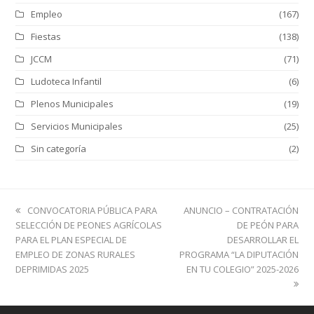
Empleo
(167)
Fiestas
(138)
JCCM
(71)
Ludoteca Infantil
(6)
Plenos Municipales
(19)
Servicios Municipales
(25)
Sin categoría
(2)
previous
next
CONVOCATORIA PÚBLICA PARA
ANUNCIO – CONTRATACIÓN
post:
post:
SELECCIÓN DE PEONES AGRÍCOLAS
DE PEÓN PARA
PARA EL PLAN ESPECIAL DE
DESARROLLAR EL
EMPLEO DE ZONAS RURALES
PROGRAMA “LA DIPUTACIÓN
DEPRIMIDAS 2025
EN TU COLEGIO” 2025-2026