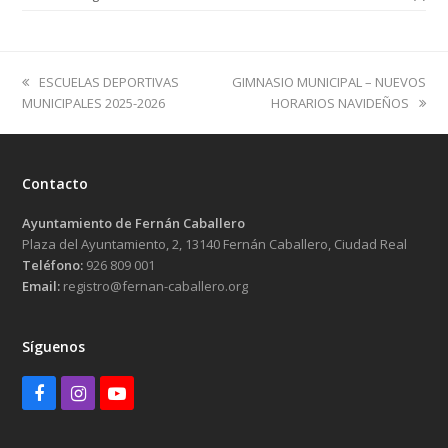
previous
next
ESCUELAS DEPORTIVAS
GIMNASIO MUNICIPAL – NUEVOS
post:
post:
MUNICIPALES 2025-2026
HORARIOS NAVIDEÑOS
Contacto
Ayuntamiento de Fernán Caballero
Plaza del Ayuntamiento, 2, 13140 Fernán Caballero, Ciudad Real
Teléfono:
926 809 001
Email:
registro@fernan-caballero.org
Síguenos
Facebook
Instagram
Youtube