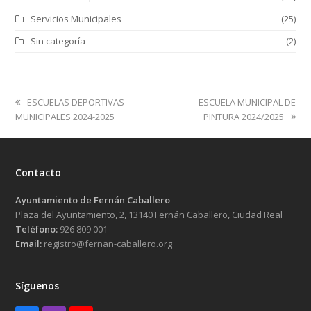
Servicios Municipales
(25)
Sin categoría
(2)
previous
next
ESCUELAS DEPORTIVAS
ESCUELA MUNICIPAL DE
post:
post:
MUNICIPALES 2024-2025
PINTURA 2024/2025
Contacto
Ayuntamiento de Fernán Caballero
Plaza del Ayuntamiento, 2, 13140 Fernán Caballero, Ciudad Real
Teléfono:
926 809 001
Email:
registro@fernan-caballero.org
Síguenos