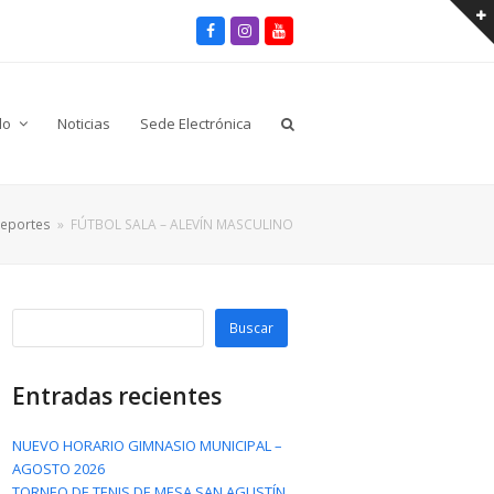
Facebook
Instagram
Youtube
lo
Noticias
Sede Electrónica
eportes
»
FÚTBOL SALA – ALEVÍN MASCULINO
Buscar
Entradas recientes
NUEVO HORARIO GIMNASIO MUNICIPAL –
AGOSTO 2026
TORNEO DE TENIS DE MESA SAN AGUSTÍN