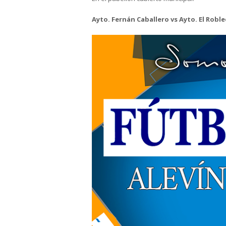
Ayto. Fernán Caballero vs Ayto. El Robl