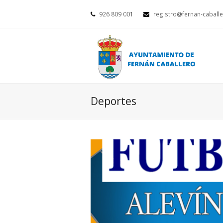
926 809 001
registro@fernan-caballe
Deportes