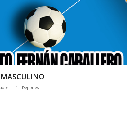
N MASCULINO
rador
Deportes