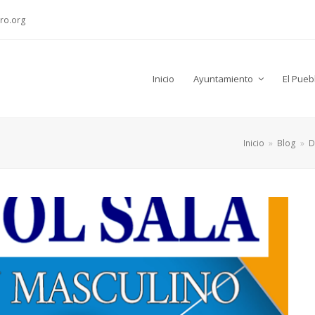
ro.org
Inicio
Ayuntamiento
El Pueb
Inicio
»
Blog
»
D