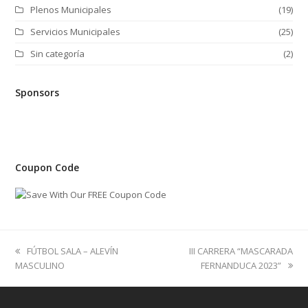
Plenos Municipales
(19)
Servicios Municipales
(25)
Sin categoría
(2)
Sponsors
Coupon Code
previous
next
FÚTBOL SALA – ALEVÍN
III CARRERA “MASCARADA
post:
post:
MASCULINO
FERNANDUCA 2023”