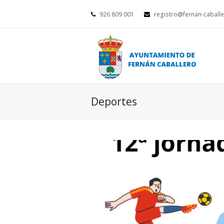
926 809 001
registro@fernan-caballe
Deportes