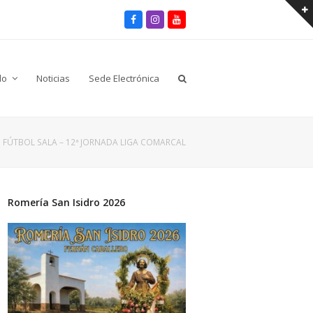
Facebook
Instagram
Youtube
lo
Noticias
Sede Electrónica
»
FÚTBOL SALA – 12ª JORNADA LIGA COMARCAL
Romería San Isidro 2026