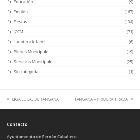
Educación
(9)
Empleo
(167)
Fiestas
(134)
JCCM
(71)
Ludoteca Infantil
(6)
Plenos Municipales
(19)
Servicios Municipales
(25)
Sin categoría
(1)
previous
next
LIGA LOCAL DE TÁNGANA
TÁNGANA – PRIMERA TIRADA
post:
post:
Contacto
Ayuntamiento de Fernán Caballero