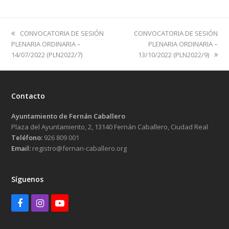
previous
next
CONVOCATORIA DE SESIÓN
CONVOCATORIA DE SESIÓN
post:
post:
PLENARIA ORDINARIA –
PLENARIA ORDINARIA –
14/07/2022 (PLN2022/7)
13/10/2022 (PLN2022/9)
Contacto
Ayuntamiento de Fernán Caballero
Plaza del Ayuntamiento, 2, 13140 Fernán Caballero, Ciudad Real
Teléfono:
926 809 001
Email:
registro@fernan-caballero.org
Síguenos
Facebook
Instagram
Youtube