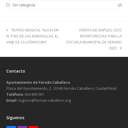
Sin categoría
(2)
previous
next
TEATRO MUSICAL “ALICIA EN
OFERTA DE EMPLEO: DOS
post:
post:
EL PAÍS DE LAS MARAVILLAS. EL
MONITORES/AS PARA LA
VIAJE DE LA LITERATURA”
ESCUELA MUNICIPAL DE VERANO
2022
Contacto
Ayuntamiento de Fernán Caballero
Plaza del Ayuntamiento, 2, 13140 Fernán Caballero, Ciudad Real
Teléfono:
926 809 001
Email:
registro@fernan-caballero.org
Síguenos