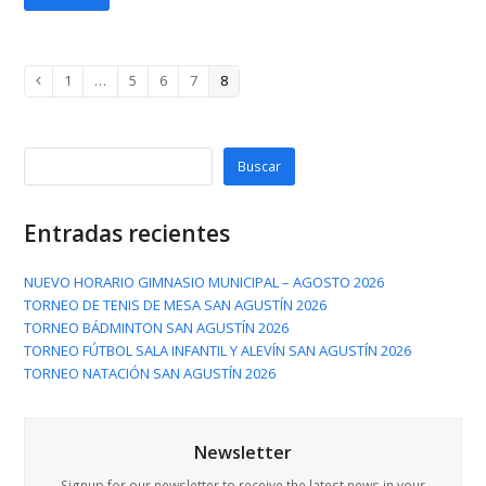
Page
Page
Page
Page
Page
1
…
5
6
7
8
Anterior
Buscar
Entradas recientes
NUEVO HORARIO GIMNASIO MUNICIPAL – AGOSTO 2026
TORNEO DE TENIS DE MESA SAN AGUSTÍN 2026
TORNEO BÁDMINTON SAN AGUSTÍN 2026
TORNEO FÚTBOL SALA INFANTIL Y ALEVÍN SAN AGUSTÍN 2026
TORNEO NATACIÓN SAN AGUSTÍN 2026
Newsletter
Signup for our newsletter to receive the latest news in your