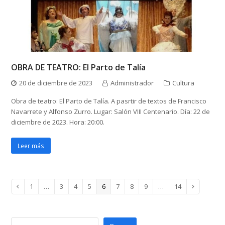
OBRA DE TEATRO: El Parto de Talía
20 de diciembre de 2023
Administrador
Cultura
Obra de teatro: El Parto de Talía. A pasrtir de textos de Francisco
Navarrete y Alfonso Zurro. Lugar: Salón VIII Centenario. Día: 22 de
diciembre de 2023. Hora: 20:00.
Leer más
Page
Page
Page
Page
Page
Page
Page
Page
Page
1
…
3
4
5
6
7
8
9
…
14
Anterior
Siguiente