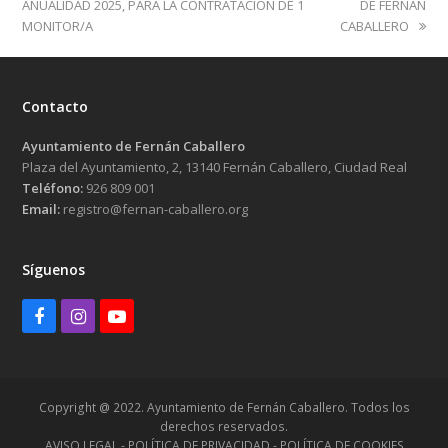
ANUALIDAD 2025, PARA LA CONTRATACIÓN DE 1
DE FERNÁN
MONITOR/A
CABALLERO
Contacto
Ayuntamiento de Fernán Caballero
Plaza del Ayuntamiento, 2, 13140 Fernán Caballero, Ciudad Real
Teléfono:
926 809 001
Email:
registro@fernan-caballero.org
Síguenos
Facebook
Instagram
Youtube
Copyright @ 2022. Ayuntamiento de Fernán Caballero. Todos los
derechos reservados.
AVISO LEGAL - POLÍTICA DE PRIVACIDAD - POLÍTICA DE COOKIES