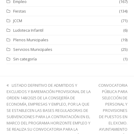
Empleo
(167)
Fiestas
(134)
JCCM
(71)
Ludoteca Infantil
(6)
Plenos Municipales
(19)
Servicios Municipales
(25)
Sin categoría
(1)
previous
next
LISTADO DEFINITIVO DE ADMITIDOS Y
CONVOCATORIA
post:
post:
EXCLUIDOS Y BAREMACIÓN PROVISIONAL DE LA
PÚBLICA PARA
ORDEN 148/2025 DE LA CONSEJERÍA DE
SELECCIÓN DE
ECONOMÍA, EMPRESAS Y EMPLEO, POR LA QUE
PERSONAL Y
SE ESTABLECEN LAS BASES REGULADORAS DE
PROVISIONES
SUBVENCIONES PARA LA CONTRATACIÓN EN EL
DE PUESTOS EN
MARCO DEL PROGRAMA HORIZONTE EMPLEO Y
EL EXCMO.
SE REALIZA SU CONVOCATORIA PARA LA
AYUNTAMIENTO