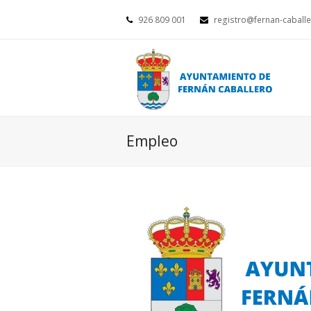
926 809 001
registro@fernan-caballe
Empleo