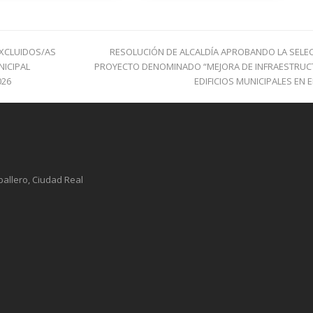
next
EXCLUIDOS/AS
RESOLUCIÓN DE ALCALDÍA APROBANDO LA SELECC
post:
NICIPAL
PROYECTO DENOMINADO “MEJORA DE INFRAESTRUCT
026
EDIFICIOS MUNICIPALES EN 
ballero, Ciudad Real