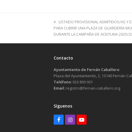
previous
LISTADO PROVISIONAL ADMITIDOS/AS Y 
post:
PARA CUBRIR UNA PLAZA DE GUARDERÍA MU
DURANTE LA CAMPAÑA DE ACEITUNA 2025/2
Contacto
Ayuntamiento de Fernán Caballero
Plaza del Ayuntamiento, 2, 13140 Fernán Ca
Teléfono:
926 809 001
Email:
registro@fernan-caballero.org
Síguenos
Facebook
Instagram
Youtube