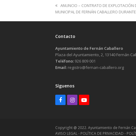
previous
ANUNCIO – CONTRATO DE EXPLOTACIÓN D
post:
MUNICIPAL DE FERNÁN CABALLERO DURANTE
Contacto
Ayuntamiento de Fernán Caballero
Plaza del Ayuntamiento, 2, 13140 Fernán Ca
Teléfono:
926 809 001
Email:
registro@fernan-caballero.org
Síguenos
Facebook
Instagram
Youtube
Copyright @ 2022. Ayuntamiento de Fernán Ca
AVISO LEGAL - POLÍTICA DE PRIVACIDAD - POL