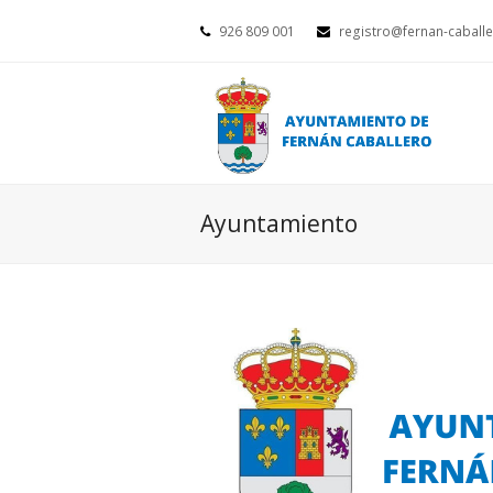
926 809 001
registro@fernan-caballe
Ayuntamiento