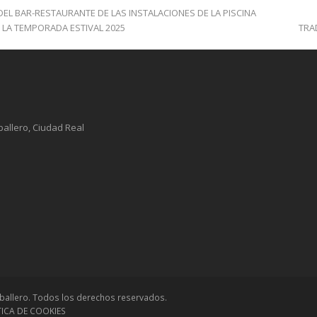
EL BAR-RESTAURANTE DE LAS INSTALACIONES DE LA PISCINA
 LA TEMPORADA ESTIVAL 2025
TRA
ballero, Ciudad Real
ballero. Todos los derechos reservados.
ÍTICA DE COOKIES