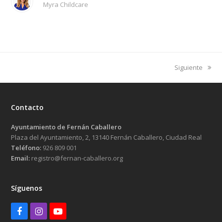
Myra Childcare
next
Siguiente
post:
Contacto
Ayuntamiento de Fernán Caballero
Plaza del Ayuntamiento, 2, 13140 Fernán Caballero, Ciudad Real
Teléfono:
926 809 001
Email:
registro@fernan-caballero.org
Síguenos
Facebook
Instagram
Youtube