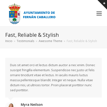
Fast, Reliable & Stylish
Inicio
»
Testimonials
»
Awesome Theme
»
Fast, Reliable & Stylish
Duis sit amet orci et lectus dictum auctor a nec enim. Donec
suscipit fringilla elementum. Suspendisse nec justo ut felis
ornare tincidunt vitae et lectus. In iaculis mauris luctus
massa pellentesque blandit. Integer et neque. Nulla vitae
dictum nisi, ut ultrices tortor. Proin placerat porttitor nunc
sed porttitor.
Myra Neilson