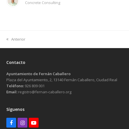
Concrete Consulting
previous
Anterior
post:
Contacto
Ayuntamiento de Fernán Caballero
Plaza del Ayuntamiento, 2, 13140 Fernán Caballero, Ciudad Real
Teléfono:
926 809 001
Email:
registro@fernan-caballero.org
Síguenos
Facebook
Instagram
Youtube